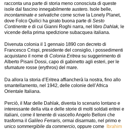
racconta una parte di storia meno conosciuta di queste
isole dal fascino innegabilmente austero. Isole belle,
incontaminate e selvatiche
come scrive la Lonely Planet,
dove Folco Quilici ha girato buona parte di
Sesto
Continente
e di cui Gianni Roghi narra, nel libro
Dahlak,
le
vicende della prima spedizione subacquea italiana.
Divenuta colonia il 1 gennaio 1890 con decreto di
Francesco Crispi, presidente del consiglio, i possedimenti
acquistano il nome di
Colonia Eritrea
su suggerimento di
Alberto Pisani Dossi, capo di gabinetto agli esteri, per le
sfumature rosse (erythros) del mare.
Da allora la storia d’Eritrea affiancherà la nostra, fino allo
smantellamento, nel 1942, delle colonie dell’Africa
Orientale Italiana.
Perciò, il Mar delle Dahlak, diventa lo scenario lontano e
interessante della vita e delle storie di molti soldati eritrei e
italiani, come il tenente di vascello Angelo Belloni che
trasforma il
Galileo Ferraris
, ormai disarmato, nel primo e
unico
sommergibile da commercio
, oppure come
Ibrahim