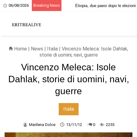
06/08/2026
Breaking News
20 giugno, ricordo dei martiri eritrei
Etiopia,
Home
|
News
|
Italia
| Vincenzo Meleca: Isole Dahlak,
storie di uomini, navi, guerre
Vincenzo Meleca: Isole
Dahlak, storie di uomini, navi,
guerre
Italia
Marilena Dolce
13/11/12
0
2255