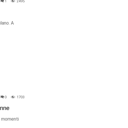
1
2495
ilano. A
0
1703
onne
tà momenti