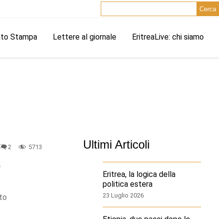
Cerca
ato Stampa
Lettere al giornale
EritreaLive: chi siamo
Ultimi Articoli
2
5713
o
Eritrea, la logica della
politica estera
23 Luglio 2026
to