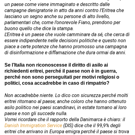
un paese come viene immaginato e descritto dalle
campagne denigratorie in atto da anni contro l’Eritrea che
lasciano un segno anche su persone di alto livello,
parlamentari che, come l’onorevole Fiano, prendono per
buono quello che dice la stampa.
L’Eritrea è un paese che vuole camminare da sé, che cerca di
essere indipendente nelle decisioni politiche e questo non
piace a certe potenze che hanno promosso una campagna
di disinformazione e diffamazione che dura ormai da anni.
Se l’Italia non riconoscesse il diritto di asilo ai
richiedenti eritrei, perché il paese non è in guerra,
perché non sono perseguitati per motivi religiosi o
politici, cosa accadrebbe in caso di rimpatrio?
Non accadrebbe niente. Lo dico con sicurezza perché molti
eritrei ritornano al paese; anche coloro che hanno ottenuto
asilo politico nei paesi scandinavi, in estate tornano al loro
paese e non gli succede nulla.
Vorrei ricordare che il rapporto della Danimarca è chiaro: il
Danish Immigration Service
(DIS) dice che il 99,9% degli
eritrei che arrivano in Europa emigra perché il paese si trova