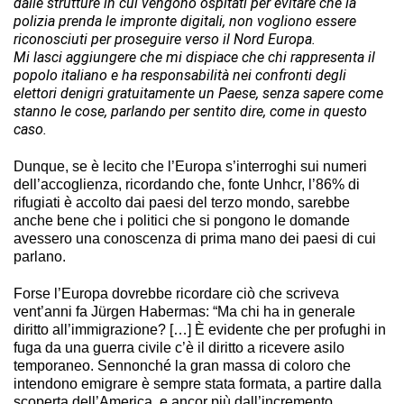
dalle strutture in cui vengono ospitati per evitare che la
polizia prenda le impronte digitali, non vogliono essere
riconosciuti per proseguire verso il Nord Europa.
Mi lasci aggiungere che mi dispiace che chi rappresenta il
popolo italiano e ha responsabilità nei confronti degli
elettori denigri gratuitamente un Paese, senza sapere come
stanno le cose, parlando per sentito dire, come in questo
caso.
Dunque, se è lecito che l’Europa s’interroghi sui numeri
dell’accoglienza, ricordando che, fonte Unhcr, l’86% di
rifugiati è accolto dai paesi del terzo mondo, sarebbe
anche bene che i politici che si pongono le domande
avessero una conoscenza di prima mano dei paesi di cui
parlano.
Forse l’Europa dovrebbe ricordare ciò che scriveva
vent’anni fa Jürgen Habermas: “Ma chi ha in generale
diritto all’immigrazione? […] È evidente che per profughi in
fuga da una guerra civile c’è il diritto a ricevere asilo
temporaneo. Sennonché la gran massa di coloro che
intendono emigrare è sempre stata formata, a partire dalla
scoperta dell’America, e ancor più dall’incremento