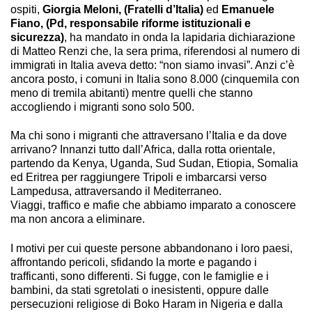
ospiti,
Giorgia Meloni, (Fratelli d’Italia)
ed
Emanuele
Fiano, (Pd, responsabile riforme istituzionali e
sicurezza)
, ha mandato in onda la lapidaria dichiarazione
di Matteo Renzi che, la sera prima, riferendosi al numero di
immigrati in Italia aveva detto: “non siamo invasi”. Anzi c’è
ancora posto, i comuni in Italia sono 8.000 (cinquemila con
meno di tremila abitanti) mentre quelli che stanno
accogliendo i migranti sono solo 500.
Ma chi sono i migranti che attraversano l’Italia e da dove
arrivano? Innanzi tutto dall’Africa, dalla rotta orientale,
partendo da Kenya, Uganda, Sud Sudan, Etiopia, Somalia
ed Eritrea per raggiungere Tripoli e imbarcarsi verso
Lampedusa, attraversando il Mediterraneo.
Viaggi, traffico e mafie che abbiamo imparato a conoscere
ma non ancora a eliminare.
I motivi per cui queste persone abbandonano i loro paesi,
affrontando pericoli, sfidando la morte e pagando i
trafficanti, sono differenti. Si fugge, con le famiglie e i
bambini, da stati sgretolati o inesistenti, oppure dalle
persecuzioni religiose di Boko Haram in Nigeria e dalla