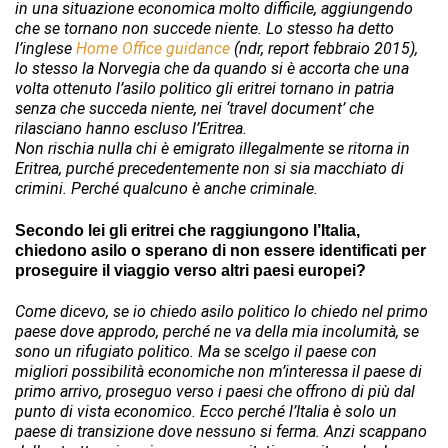
in una situazione economica molto difficile, aggiungendo
che se tornano non succede niente. Lo stesso ha detto
l’inglese
Home Office guidance
(ndr, report febbraio 2015),
lo stesso la Norvegia che da quando si è accorta che una
volta ottenuto l’asilo politico gli eritrei tornano in patria
senza che succeda niente, nei ‘travel document’ che
rilasciano hanno escluso l’Eritrea.
Non rischia nulla chi è emigrato illegalmente se ritorna in
Eritrea, purché precedentemente non si sia macchiato di
crimini. Perché qualcuno è anche criminale.
Secondo lei gli eritrei che raggiungono l’Italia,
chiedono asilo o sperano di non essere identificati per
proseguire il viaggio verso altri paesi europei?
Come dicevo, se io chiedo asilo politico lo chiedo nel primo
paese dove approdo, perché ne va della mia incolumità, se
sono un rifugiato politico. Ma se scelgo il paese con
migliori possibilità economiche non m’interessa il paese di
primo arrivo, proseguo verso i paesi che offrono di più dal
punto di vista economico. Ecco perché l’Italia è solo un
paese di transizione dove nessuno si ferma. Anzi scappano