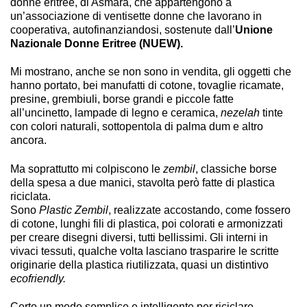
donne eritree, di Asmara, che appartengono a
un’associazione di ventisette donne che lavorano in
cooperativa, autofinanziandosi, sostenute dall’
Unione
Nazionale Donne Eritree (NUEW).
Mi mostrano, anche se non sono in vendita, gli oggetti che
hanno portato, bei manufatti di cotone, tovaglie ricamate,
presine, grembiuli, borse grandi e piccole fatte
all’uncinetto, lampade di legno e ceramica,
nezelah
tinte
con colori naturali, sottopentola di palma dum e altro
ancora.
Ma soprattutto mi colpiscono le
zembil
, classiche borse
della spesa a due manici, stavolta però fatte di plastica
riciclata.
Sono
Plastic Zembil
, realizzate accostando, come fossero
di cotone, lunghi fili di plastica, poi colorati e armonizzati
per creare disegni diversi, tutti bellissimi. Gli interni in
vivaci tessuti, qualche volta lasciano trasparire le scritte
originarie della plastica riutilizzata, quasi un distintivo
ecofriendly.
Certo un modo semplice e intelligente per riciclare,