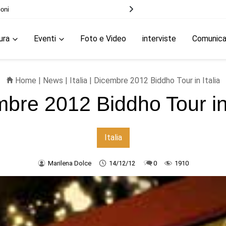
trei
ura
Eventi
Foto e Video
interviste
Comunic
Home
|
News
|
Italia
| Dicembre 2012 Biddho Tour in Italia
bre 2012 Biddho Tour in 
Italia
Marilena Dolce
14/12/12
0
1910