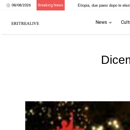
08/08/2026
Breaking News
20 giugno, ricordo dei martiri eri
News
Cult
Dicem