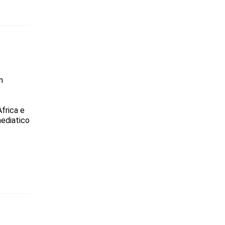
n
Africa e
mediatico