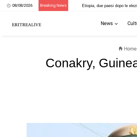
08/08/2026
Breaking News
20 giugno, ricordo dei martiri eritrei
News
Cult
Home
Conakry, Guinea