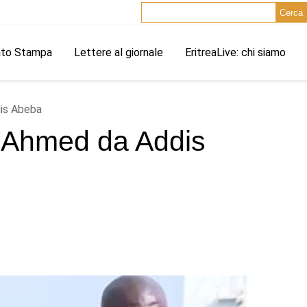
Cerca
ato Stampa
Lettere al giornale
EritreaLive: chi siamo
dis Abeba
y Ahmed da Addis