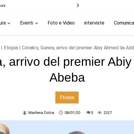
Etiopia, due paesi dopo le elezioni
ura
Eventi
Foto e Video
interviste
Comunic
|
Etiopia
| Conakry, Guinea, arrivo del premier Abiy Ahmed da Ad
, arrivo del premier Abi
Abeba
Etiopia
Marilena Dolce
08/01/20
0
2327