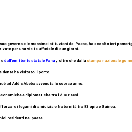
suo governo e le massime istituzioni del Paese, ha accolto ieri pomeri
vato per una visita ufficiale di due giorni.
è e
dall’emittente statale Fana
,
oltre che dalla
stampa nazionale guin
dente ha visitato il porto.
ondè ad Addis Abeba avvenuta lo scorso anno.
 economiche e diplomatiche tra i due Paesi.
fforzare i legami di amicizia e fraternità tra Etiopia e Guinea.
ici residenti nel paese.