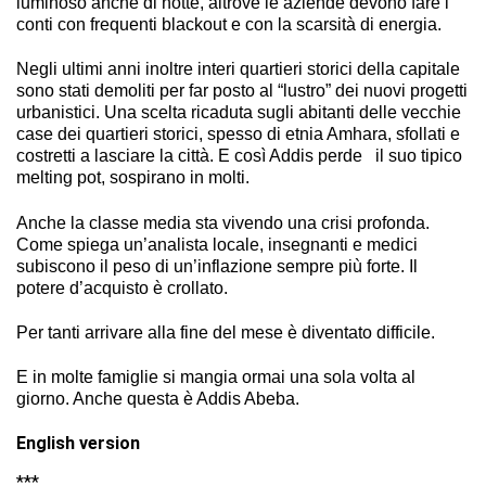
luminoso anche di notte, altrove le aziende devono fare i
conti con frequenti blackout e con la scarsità di energia.
Negli ultimi anni inoltre interi quartieri storici della capitale
sono stati demoliti per far posto al “lustro” dei nuovi progetti
urbanistici. Una scelta ricaduta sugli abitanti delle vecchie
case dei quartieri storici, spesso di etnia Amhara, sfollati e
costretti a lasciare la città. E così Addis perde il suo tipico
melting pot, sospirano in molti.
Anche la classe media sta vivendo una crisi profonda.
Come spiega un’analista locale, insegnanti e medici
subiscono il peso di un’inflazione sempre più forte. Il
potere d’acquisto è crollato.
Per tanti arrivare alla fine del mese è diventato difficile.
E in molte famiglie si mangia ormai una sola volta al
giorno. Anche questa è Addis Abeba.
English version
***