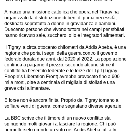
A marzo una missione cattolica che opera nel Tigray ha
organizzato la distribuzione di beni di prima necessità,
destinata soprattutto a donne in gravidanza e bambini.
Duecento persone che vivono tuttora nei campi per sfollati
hanno ricevuto sale, zucchero, olio e integratori alimentari.
Il Tigray, a circa ottocento chilometri da Addis Abeba, è una
regione che porta i segni della guerra contro il governo
federale durata due anni, dal 2020 al 2022. La popolazione
continua a pagarne il prezzo: secondo alcune stime il
conflitto tra l’esercito federale e le forze del Tplf (Tigray
People’s Liberation Front) avrebbe provocato fino a 600
mila morti, oltre a centinaia di migliaia di sfollati e una
grave crisi alimentare.
E forse non è ancora finita. Proprio dal Tigray tornano a
soffiare venti di guerra, come segnalano diverse agenzie.
La BBC scrive che il timore di un nuovo conflitto sta
spingendo molti giovani a lasciare la regione. Chi può
permetterselo prende un volo per Addis Abeba, gli altri