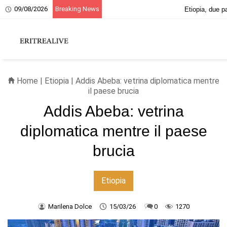
09/08/2026
Breaking News
20 giugno, ricordo dei martiri eritrei
Home
|
Etiopia
| Addis Abeba: vetrina diplomatica mentre
il paese brucia
Addis Abeba: vetrina
diplomatica mentre il paese
brucia
Etiopia
Marilena Dolce
15/03/26
0
1270