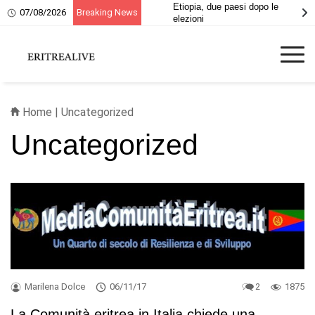
20 giugno, ricordo dei
Etiopia, due paesi dopo le
07/08/2026
Breaking News
martiri eritrei
elezioni
Home
|
Uncategorized
Uncategorized
Marilena Dolce
06/11/17
2
1875
La Comunità eritrea in Italia chiede una