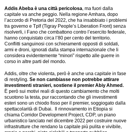
Addis Abeba è una città pericolosa
, ma fuori dalla
capitale va anche peggio. Nella regione Amhara, dopo
l’accordo di Pretoria del 2022, che ha insabbiato i problemi
tra governo e Tplf (Tigray People’s Liberation Front) senza
risolverli, i Fano che combattono contro l’esercito federale,
hanno conquistato circa l’80 per cento del territorio.
Conflitti sanguinosi con schieramenti opposti di soldati,
armi e droni, ignorati dalla stampa internazionale che li
considera evidentemente “minori” rispetto alle guerre in
corso in altre parti del mondo.
Addis, oltre che violenta, però è anche una capitale in fase
di restyling.
Se non cambiasse non potrebbe attirare
investimenti stranieri, sostiene il premier Abiy Ahmed.
È però sui motivi reali di questo cambiamento che molti
scuotono la testa, pur raccontando che gli investimenti
esteri sono un chiodo fisso per il premier, soggiogato dalla
spettacolarità di Dubai. Il rinnovamento in Etiopia si
chiama Corridor Development Project, CDP, un piano
urbanistico lanciato nel dicembre 2022 per costruire nuove
infrastrutture che rendano la capitale più pulita e vivibile,