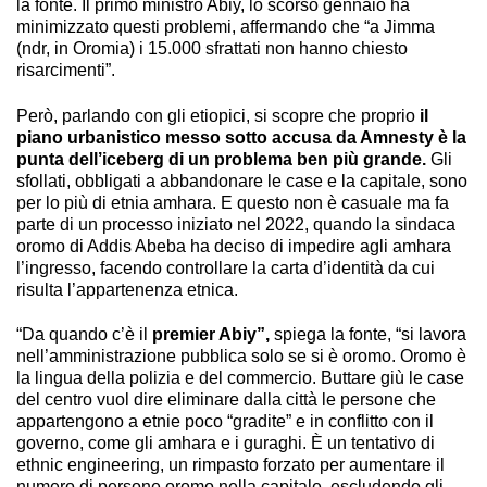
la fonte. Il primo ministro Abiy, lo scorso gennaio ha
minimizzato questi problemi, affermando che “a Jimma
(ndr, in Oromia) i 15.000 sfrattati non hanno chiesto
risarcimenti”.
Però, parlando con gli etiopici, si scopre che proprio
il
piano urbanistico messo sotto accusa da Amnesty è la
punta dell’iceberg di un problema ben più grande.
Gli
sfollati, obbligati a abbandonare le case e la capitale, sono
per lo più di etnia amhara. E questo non è casuale ma fa
parte di un processo iniziato nel 2022, quando la sindaca
oromo di Addis Abeba ha deciso di impedire agli amhara
l’ingresso, facendo controllare la carta d’identità da cui
risulta l’appartenenza etnica.
“Da quando c’è il
premier Abiy”,
spiega la fonte, “si lavora
nell’amministrazione pubblica solo se si è oromo. Oromo è
la lingua della polizia e del commercio. Buttare giù le case
del centro vuol dire eliminare dalla città le persone che
appartengono a etnie poco “gradite” e in conflitto con il
governo, come gli amhara e i guraghi. È un tentativo di
ethnic engineering, un rimpasto forzato per aumentare il
numero di persone oromo nella capitale, escludendo gli