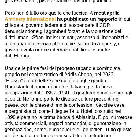
grazie a parchi, piste ciclabili e trasporto pubblico.
Però non è tutto oro quello che luccica. A
metà aprile
Amnesty International
ha pubblicato un rapporto
in cui
chiede al governo federale di sospendere il CDP,
denunciandone gli sgomberi forzati e la violazione dei
diritti umani. Sfratti indiscriminati, assenza di indennizzi e
allontanamenti senza alternative: secondo Amnesty, il
governo viola norme internazionali firmate anche
dall’Etiopia.
Una delle prime fasi del progetto urbano è cominciata
proprio nel centro storico di Addis Abeba, nel 2023.
“Piassa” è una delle zone colpite dagli sgombri.
Nonostante il nome di origine italiana, per la breve
occupazione dal 1936 al 1941, il quartiere è molto caro agli
etiopici. Ne fanno parte le diverse culture presenti nel
paese, con le chiese di molte confessioni, vecchie case,
alberghi storici, come l’Itegue Taitu Hotel, costruito nel
1898 e persino la prima banca d’Abissinia. E poi numerose
attività commerciali, negozi tramandati di generazione in
generazione, come le macellerie e i pellettieri. Tutto questo
ora è sparito, portando con sé abitudini e tradizioni.