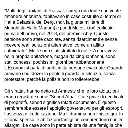
“Molti degli abitanti di Piassa”, spiega una fonte che vuole
rimanere anonima, “abitavano in case costruite ai tempi di
Hailè Selassiè, del Derg, (ndr, la giunta militare di
Menghistu Haile Mariam) e poi di Meles, cioè edificate
prima dell’arrivo, nel 2018, del premier Abiy. Queste
persone sono state cacciate, senza risarcimenti e senza
ricevere reali soluzioni alternative, come un affitto
calmierato”. Molti sono stati sfrattati di notte. A chi viveva
nella propria abitazione, magari da cinquant’anni, sono
stati concessi pochissimi giorni per abbandonarla.
L’Economist parla di undicimila persone evacuate. Quando
arrivano i bulldozer la gente li guarda in silenzio, senza
protestare, perché la polizia non lo tollererebbe.
Gli sfrattati hanno detto ad Amnesty che le loro abitazioni
erano registrate come “Sened Alba”. Cioè prive di certificati
di proprietà, sened significa infatti documento. E questo
sembrerebbe essere l’appiglio governativo per gli espropri,
l’assenza di certificazione. Ma il dramma non finisce qui. In
Etiopia spesso le abitazioni famigliari comprendono nuclei
allargati. Le case sono in parte abitate da una famiglia che