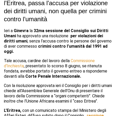
l’Eritrea, passa l’accusa per violazione
dei diritti umani, non quella per crimini
contro l’umanità
Ieri a
Ginevra
la
32ma sessione del Consiglio sui Diritti
Umani
ha approvato una risoluzione
per violazioni dei
diritti umani
, senza l’accusa contro le persone del governo
di aver commesso
crimini contro l’umanità dal 1991 ad
oggi.
Tale accusa, cardine del lavoro della
Commissione
d’Inchiesta
, presentato lo scorso 8 giugno, se ritenuta
fondata, avrebbe portato il governo eritreo a risponderne
davanti alla
Corte Penale Internazionale.
Con la risoluzione approvata ieri il Consiglio per i diritti umani
chiede all’Assemblea Generale dell’Onu di presentare il
lavoro della Commissione a “organi competenti”. Chiede
inoltre che l’Unione Africana esamini il “caso Eritrea”.
L’Eritrea,
con un comunicato stampa del Ministero degli
Affari Esteri, diffuso subito dopo il Consiglio,
respinge