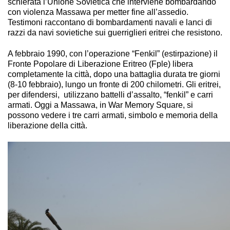
schierata l’Unione Sovietica che interviene bombardando
con violenza Massawa per metter fine all’assedio.
Testimoni raccontano di bombardamenti navali e lanci di
razzi da navi sovietiche sui guerriglieri eritrei che resistono.
A febbraio 1990, con l’operazione “Fenkil” (estirpazione) il
Fronte Popolare di Liberazione Eritreo (Fple) libera
completamente la città, dopo una battaglia durata tre giorni
(8-10 febbraio), lungo un fronte di 200 chilometri. Gli eritrei,
per difendersi, utilizzano battelli d’assalto, “fenkil” e carri
armati. Oggi a Massawa, in War Memory Square, si
possono vedere i tre carri armati, simbolo e memoria della
liberazione della città.