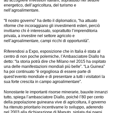
ad accogliere investitori italiani, soprattutto nel settore
energetico, dell’agricoltura, del turismo e
nell’agroalimentare.
“Il nostro governo” ha detto il diplomatico, “ha attuato
riforme che incoraggiano gli investimenti esteri, perciò
invitiamo chi è interessato, soprattutto l’imprenditoria
privata, a investire nel settore agricolo e
nell’agroalimentare, campi ricchi di opportunità”.
Riferendosi a Expo, esposizione che in Italia è stata al
centro di non poche polemiche, l’Ambasciatore Diallo ha
detto: “la storia potrà dire che Milano nel 2015 ha ospitato
una delle manifestazioni mondiali più belle”. “La Guinea”
ha poi continuato “è orgogliosa di essere parte di
quest’evento mondiale e di presentare a tutti i visitatori la
sua forte crescita in campo agroalimentare”.
Nonostante le importanti risorse minerarie, bauxite innanzi
tutto, spiega l’ambasciatore Diallo, poiché l’80 per cento
della popolazione guineana vive di agricoltura, il governo
ha ritenuto prioritario incentivarne lo sviluppo, aderendo
nel 2003 alla dichiarazione di Maputo, siglata dai paesi