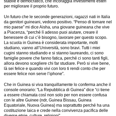
stabile e democratico, che incoraggia investimenti esteri
per migliorare il proprio futuro.
Un futuro che le seconde generazioni, ragazzi nati in Italia
da genitori guineani, vedono positivo. “Penso di tornare nel
mio paese” mi dice Aisha, una giovane guineana che vive
a Piacenza, “perché lì adesso puoi aiutare, creare il
benessere di cui c’è bisogno, lavorare per questo scopo.
La scuola in Guinea è considerata importante, molti
studiano, vanno all’Università, sono bravi. Tutti i miei
cugini stanno studiando e si stanno laureando, ci sono
famiglie povere che fanno fatica, perché ci sono tanti figli,
allora devono scegliere chi far studiare. Però si vive bene,
là sei felice e quando vivi con loro ti rendi conto che per
essere felice non serve l’iphone”.
Che in Guinea si viva tranquillamente lo conferma anche il
console onorario: “La Repubblica di Guinea” dice “ci tiene
a essere chiamata così non solo per non essere confusa
con le altre Guinee (ndr, Guinea Bissau, Guinea
Equatoriale, Nuova Guinea) ma soprattutto perché ha una
costituzione laica e crede nella convivenza pacifica delle
diverse etnie, culture, religioni”.