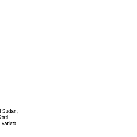
ud Sudan,
tati
 varietà