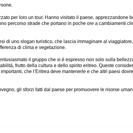
rsone.
zzato per loro un tour. Hanno visitato il paese, apprezzandone b
hanno percorso strade che portano in poche ore a cambiamenti cli
.
tesi di uno slogan turistico, che lascia immaginare al viaggiator
fferenza di clima e vegetazione.
o entusiasmato il gruppo che si è espresso non solo sulla bellezz
ilità, frutto della cultura e dello spirito eritreo. Queste conside
o importanti, che l’Eritrea deve mantenerle e che altri paesi dov
nvegno, gli sforzi fatti dal paese per promuovere le risorse uman