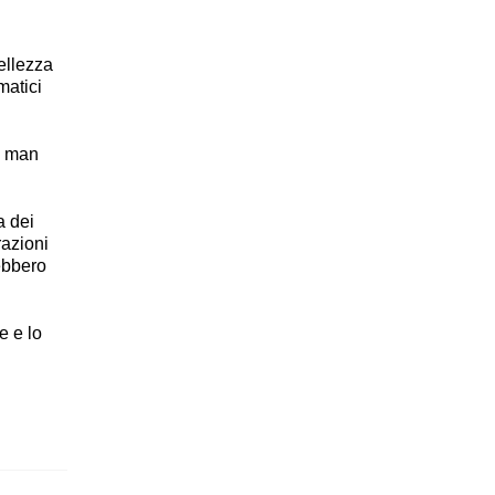
ellezza
matici
e, man
a dei
razioni
rebbero
e e lo