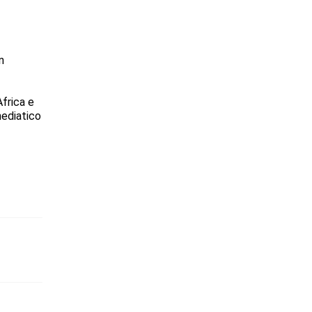
n
Africa e
mediatico