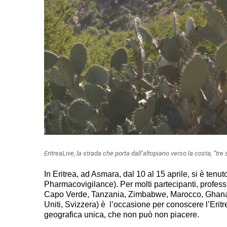
EritreaLive, la strada che porta dall’altopiano verso la costa, “tre 
In Eritrea, ad Asmara, dal 10 al 15 aprile, si è ten
Pharmacovigilance). Per molti partecipanti, profes
Capo Verde, Tanzania, Zimbabwe, Marocco, Ghana, Ni
Uniti, Svizzera) è l’occasione per conoscere l’Erit
geografica unica, che non può non piacere.