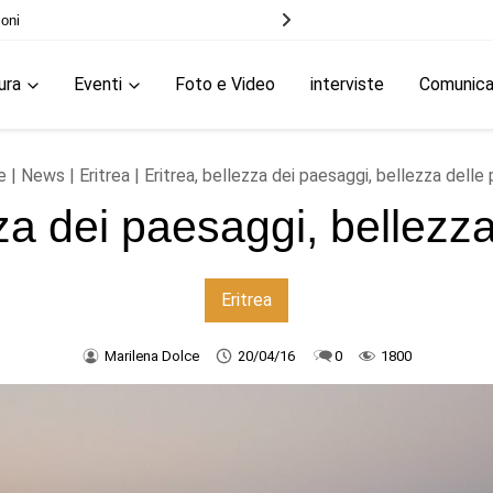
ioni
ura
Eventi
Foto e Video
interviste
Comunic
e
|
News
|
Eritrea
| Eritrea, bellezza dei paesaggi, bellezza delle
zza dei paesaggi, bellezz
Eritrea
Marilena Dolce
20/04/16
0
1800