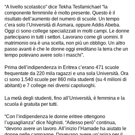
“A livello scolastico” dice Tekha Tesfamichael “la
componente femminile è molto presente. Questo è il
risultato dell’aumento del numero di scuole. Un tempo
c’era solo l’Università di Asmara, oppure Addis Abeba.
Oggi ci sono college specializzati in molti campi. Le donne
partecipano in tutti i settori. Lavorano come gli uomini. Il
matrimonio ora è una scelta, non più un obbligo. Un altro
passo avanti è che le donne oggi ereditano la terra che un
tempo potevano avere solo i maschi”.
Prima dell’indipendenza in Eritrea c’erano 471 scuole
frequentate da 220 mila ragazzi e una sola Università. Ora
ci sono 1.540 scuole per 860 mila studenti (su 4 milioni di
abitanti) e 7 college nei diversi capoluoghi.
La metà degli studenti, fino all’Università, è femmina e la
scuola è gratuita per tutti.
“Con l’indipendenza le donne eritree ottengono
l’uguaglianza” dice Nighisti. “Adesso però” continua,
“devono avere un lavoro. All’inizio l’Hamade ha aiutato le
donne nelle campagne. Dovevano avere un’asina per il