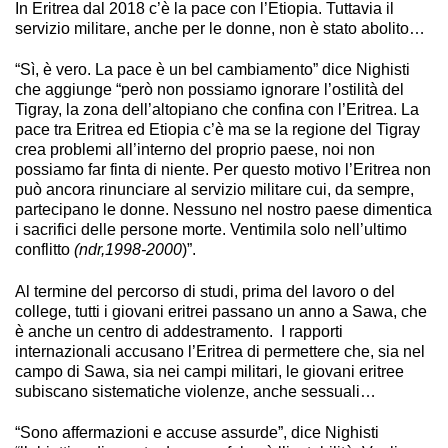
In Eritrea dal 2018 c’è la pace con l’Etiopia. Tuttavia il
servizio militare, anche per le donne, non è stato abolito…
“Sì, è vero. La pace è un bel cambiamento” dice Nighisti
che aggiunge “però non possiamo ignorare l’ostilità del
Tigray, la zona dell’altopiano che confina con l’Eritrea. La
pace tra Eritrea ed Etiopia c’è ma se la regione del Tigray
crea problemi all’interno del proprio paese, noi non
possiamo far finta di niente. Per questo motivo l’Eritrea non
può ancora rinunciare al servizio militare cui, da sempre,
partecipano le donne. Nessuno nel nostro paese dimentica
i sacrifici delle persone morte. Ventimila solo nell’ultimo
conflitto
(ndr,1998-2000
)”.
Al termine del percorso di studi, prima del lavoro o del
college, tutti i giovani eritrei passano un anno a Sawa, che
è anche un centro di addestramento. I rapporti
internazionali accusano l’Eritrea di permettere che, sia nel
campo di Sawa, sia nei campi militari, le giovani eritree
subiscano sistematiche violenze, anche sessuali…
“Sono affermazioni e accuse assurde”, dice Nighisti