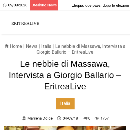
09/08/2026
Breaking News
20 giugno, ricordo dei martiri eritrei
Home
|
News
|
Italia
| Le nebbie di Massawa, Intervista a
Giorgio Ballario – EritreaLive
Le nebbie di Massawa,
Intervista a Giorgio Ballario –
EritreaLive
Italia
Marilena Dolce
04/09/18
0
1757