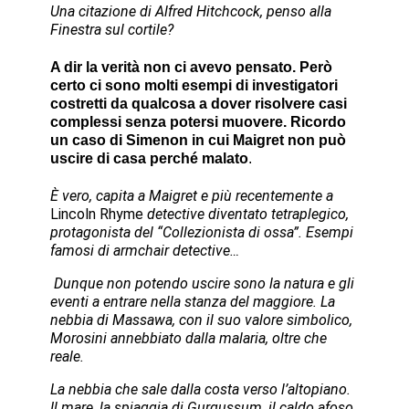
Una citazione di Alfred Hitchcock, penso alla
Finestra sul cortile?
A dir la verità non ci avevo pensato. Però
certo ci sono molti esempi di investigatori
costretti da qualcosa a dover risolvere casi
complessi senza potersi muovere. Ricordo
un caso di Simenon in cui Maigret non può
uscire di casa perché malato
.
È vero, capita a Maigret e più recentemente a
Lincoln Rhyme
detective diventato tetraplegico,
protagonista del “Collezionista di ossa”. Esempi
famosi di
armchair detective…
Dunque non potendo uscire sono la natura e gli
eventi a entrare nella stanza del maggiore. La
nebbia di Massawa, con il suo valore simbolico,
Morosini annebbiato dalla malaria, oltre che
reale.
La nebbia che sale dalla costa verso l’altopiano.
Il mare, la spiaggia di Gurgussum, il caldo afoso