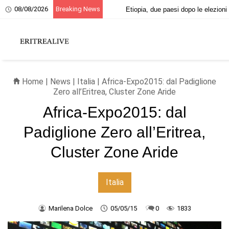
08/08/2026
Breaking News
20 giugno, ricordo dei martiri eritrei
Home
|
News
|
Italia
| Africa-Expo2015: dal Padiglione
Zero all’Eritrea, Cluster Zone Aride
Africa-Expo2015: dal
Padiglione Zero all’Eritrea,
Cluster Zone Aride
Italia
Marilena Dolce
05/05/15
0
1833