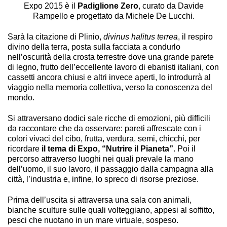
Expo 2015 è il
Padiglione Zero
, curato da Davide
Rampello e progettato da Michele De Lucchi.
Sarà la citazione di Plinio,
divinus halitus terrea
, il respiro
divino della terra, posta sulla facciata a condurlo
nell’oscurità della crosta terrestre dove una grande parete
di legno, frutto dell’eccellente lavoro di ebanisti italiani, con
cassetti ancora chiusi e altri invece aperti, lo introdurrà al
viaggio nella memoria collettiva, verso la conoscenza del
mondo.
Si attraversano dodici sale ricche di emozioni, più difficili
da raccontare che da osservare: pareti affrescate con i
colori vivaci del cibo, frutta, verdura, semi, chicchi, per
ricordare
il tema di Expo, “Nutrire il Pianeta”
. Poi il
percorso attraverso luoghi nei quali prevale la mano
dell’uomo, il suo lavoro, il passaggio dalla campagna alla
città, l’industria e, infine, lo spreco di risorse preziose.
Prima dell’uscita si attraversa una sala con animali,
bianche sculture sulle quali volteggiano, appesi al soffitto,
pesci che nuotano in un mare virtuale, sospeso.