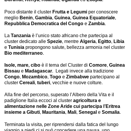
Poco distante il cluster
Frutta e Legumi
per conoscere
meglio
Benin
,
Gambia
,
Guinea
,
Guinea Equatoriale
,
Repubblica Democratica del Congo
e
Zambia
.
La
Tanzania
è l’unico stato africano che partecipa al
cluster dedicato alle
Spezie
, mentre
Algeria
,
Egitto
,
Libia
e
Tunisia
propongono salute, bellezza armonia nel cluster
Bio mediterraneo
.
Isole, mare, cibo
è il tema del Cluster di
Comore
,
Guinea
Bissau
e
Madagascar
. Legati invece alla tradizione
Congo
,
Mozambico
,
Togo
e
Zimbabwe
partecipano al
cluster
Cereali
,
tuberi
, vecchie e nuove colture.
Alla fine del percorso, superato l’Albero della Vita e il
padiglione Italia eccoci al cluster
agricoltura e
alimentazione nelle Zone Aride cui partecipa l’Eritrea
insieme a Gibuti
,
Mauritania
,
Mali
,
Senegal
e
Somalia
.
Terminata la visita, per riprendersi dalla fatica del lungo
viaggio a piedi ci si può concedere una pausa, uno