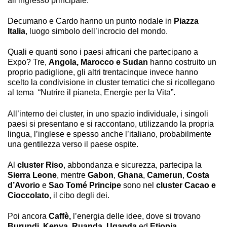
all’ingresso principale.
Decumano e Cardo hanno un punto nodale in
Piazza
Italia
, luogo simbolo dell’incrocio del mondo.
Quali e quanti sono i paesi africani che partecipano a
Expo? Tre,
Angola, Marocco e Sudan
hanno costruito un
proprio padiglione, gli altri trentacinque invece hanno
scelto la condivisione in cluster tematici che si ricollegano
al tema “Nutrire il pianeta, Energie per la Vita”.
All’interno dei cluster, in uno spazio individuale, i singoli
paesi si presentano e si raccontano, utilizzando la propria
lingua, l’inglese e spesso anche l’italiano, probabilmente
una gentilezza verso il paese ospite.
Al
cluster Riso
, abbondanza e sicurezza, partecipa la
Sierra Leone
, mentre
Gabon
,
Ghana
,
Camerun
,
Costa
d’Avorio
e
Sao Tomé Principe
sono nel
cluster Cacao e
Cioccolato
, il cibo degli dei.
Poi ancora
Caffè,
l’energia delle idee, dove si trovano
Burundi
,
Kenya
,
Ruanda
,
Uganda
ed
Etiopia
.