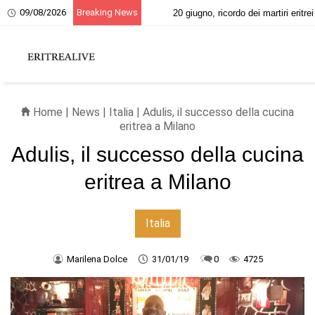
09/08/2026
Breaking News
 Zeudi Araya, stella del cinema tra Italia ed Eritrea
20 giugno, ri
Home
|
News
|
Italia
| Adulis, il successo della cucina
eritrea a Milano
Adulis, il successo della cucina
eritrea a Milano
Italia
Marilena Dolce
31/01/19
0
4725