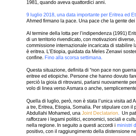
1981, quando aveva quattordici anni.
9 luglio 2018, una data importante per Eritrea ed Et
Ahmed firmano la pace. Una pace che la gente dei d
Al termine della lotta per l’indipendenza (1991) E
di un territorio rivendicato, con motivazioni diverse,
commissione internazionale incaricata di stabilire l
è eritrea. L’Etiopia, guidata da Meles Zenawi soste
confine.
Fino alla scorsa settimana.
Questa situazione, definita di “non pace non guerr
eritree ed etiopiche. Persone che hanno dovuto fare i
perciò la gioia di ritrovarsi, parlarsi nuovamente per
volo di linea verso Asmara o anche, semplicemente,
Quella di luglio, però, non è stata l’unica visita a
a tre, Eritrea, Etiopia, Somalia. Per stipulare con 
Abdullahi Mohamed, una
Joint Declatarion
.
Un pat
rafforzare i legami politici, economici, sociali e cul
nella regione. In seguito a questi accordi i
ministri 
positivo, con il raggiungimento della distensione nei