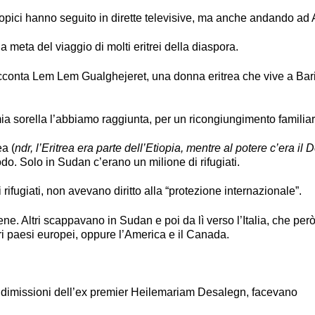
etiopici hanno seguito in dirette televisive, ma anche andando ad
 la meta del viaggio di molti eritrei della diaspora.
racconta Lem Lem Gualghejeret, una donna eritrea che vive a Bari
mia sorella l’abbiamo raggiunta, per un ricongiungimento familiar
ea (
ndr, l’Eritrea era parte dell’Etiopia, mentre al potere c’era il 
do. Solo in Sudan c’erano un milione di rifugiati.
di rifugiati, non avevano diritto alla “protezione internazionale”.
 bene. Altri scappavano in Sudan e poi da lì verso l’Italia, che però
tri paesi europei, oppure l’America e il Canada.
le dimissioni dell’ex premier Heilemariam Desalegn, facevano