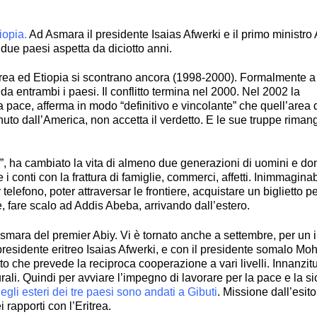
iopia.
Ad Asmara il presidente Isaias Afwerki e il primo ministro
ue paesi aspetta da diciotto anni.
ritrea ed Etiopia si scontrano ancora (1998-2000). Formalmente 
 da entrambi i paesi. Il conflitto termina nel 2000. Nel 2002 la
a pace, afferma in modo “definitivo e vincolante” che quell’area 
nuto dall’America, non accetta il verdetto. E le sue truppe riman
a”, ha cambiato la vita di almeno due generazioni di uomini e d
 conti con la frattura di famiglie, commerci, affetti. Inimmaginab
 telefono, poter attraversar le frontiere, acquistare un biglietto p
 fare scalo ad Addis Abeba, arrivando dall’estero.
d Asmara del premier Abiy. Vi è tornato anche a settembre, per un 
il presidente eritreo Isaias Afwerki, e con il presidente somalo M
to che prevede la reciproca cooperazione a vari livelli. Innanzitu
turali. Quindi per avviare l’impegno di lavorare per la pace e la s
degli esteri dei tre paesi sono andati a Gibuti
. Missione dall’esito
 rapporti con l’Eritrea.