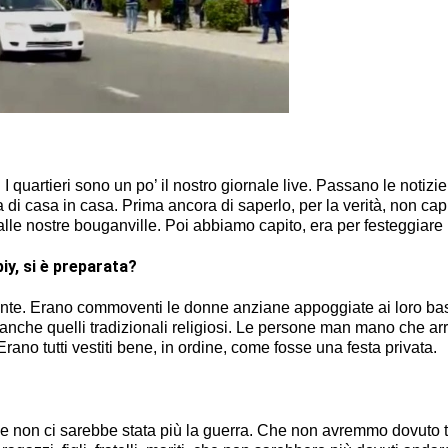
I quartieri sono un po’ il nostro giornale live. Passano le notizie
a di casa in casa. Prima ancora di saperlo, per la verità, non c
alle nostre bouganville. Poi abbiamo capito, era per festeggiare l
iy, si è preparata?
 gente. Erano commoventi le donne anziane appoggiate ai loro bas
ti, anche quelli tradizionali religiosi. Le persone man mano che ar
Erano tutti vestiti bene, in ordine, come fosse una festa privata.
che non ci sarebbe stata più la guerra. Che non avremmo dovuto