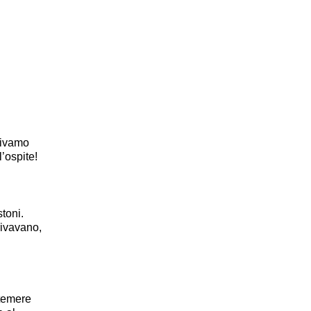
apivamo
’ospite!
toni.
rivavano,
 temere