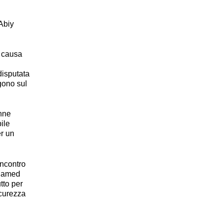
 Abiy
a causa
disputata
gono sul
onne
ile
er un
incontro
ohamed
tto per
icurezza