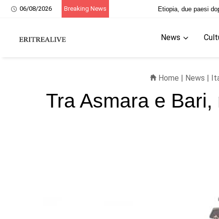
06/08/2026
Breaking News
20 giugno, ricordo dei martiri eri
News
Cult
Home
|
News
|
It
Tra Asmara e Bari, r