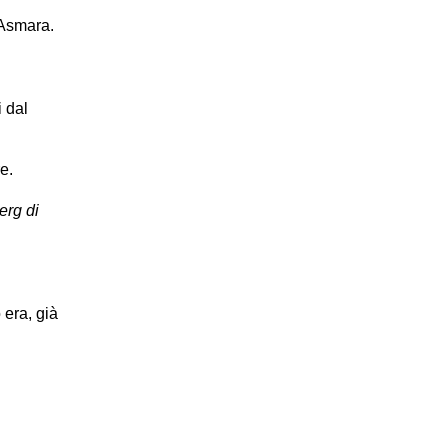
 Asmara.
 dal
e.
Derg di
 era, già