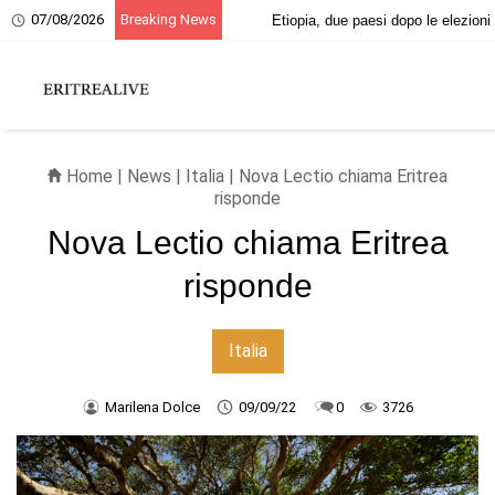
07/08/2026
Breaking News
20 giugno, ricordo dei martiri eritrei
Home
|
News
|
Italia
| Nova Lectio chiama Eritrea
risponde
Nova Lectio chiama Eritrea
risponde
Italia
Marilena Dolce
09/09/22
0
3726