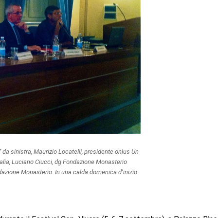
”
da sinistra, Maurizio Locatelli, presidente onlus Un
talia, Luciano Ciucci, dg Fondazione Monasterio
dazione Monasterio. In una calda domenica d’inizio