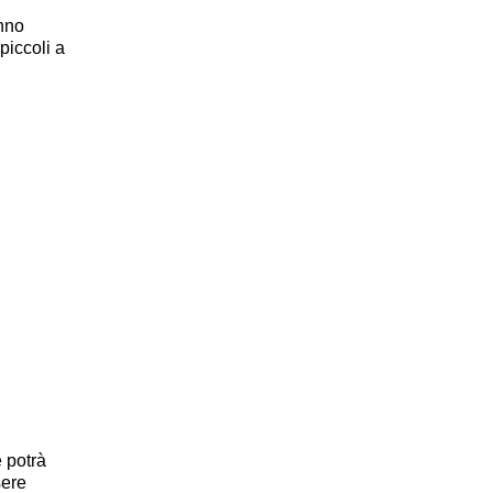
anno
piccoli a
e potrà
sere