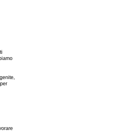
ti
bbiamo
genite,
 per
avorare