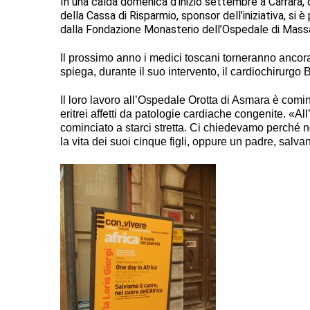
In una calda domenica d’inizio settembre a Carrara, 
della Cassa di Risparmio, sponsor dell’iniziativa, si
dalla Fondazione Monasterio dell’Ospedale di Mass
Il prossimo anno i medici toscani torneranno ancor
spiega, durante il suo intervento, il cardiochirurgo
Il loro lavoro all’Ospedale Orotta di Asmara è comi
eritrei affetti da patologie cardiache congenite. «All
cominciato a starci stretta. Ci chiedevamo perché 
la vita dei suoi cinque figli, oppure un padre, salva