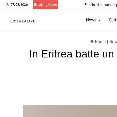
07/08/2026
Breaking News
20 giugno, ricordo dei martiri eri
News
Cult
Home
|
New
In Eritrea batte u