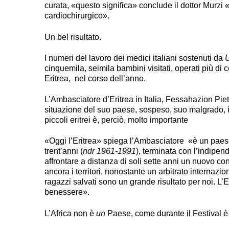
curata, «questo significa» conclude il dottor Murzi 
cardiochirurgico».
Un bel risultato.
I numeri del lavoro dei medici italiani sostenuti da
cinquemila, seimila bambini visitati, operati più di c
Eritrea, nel corso dell’anno.
L’Ambasciatore d’Eritrea in Italia, Fessahazion Pietro
situazione del suo paese, sospeso, suo malgrado, in
piccoli eritrei è, perciò, molto importante
«Oggi l’Eritrea» spiega l’Ambasciatore «è un paese
trent’anni (
ndr 1961-1991
), terminata con l’indipen
affrontare a distanza di soli sette anni un nuovo conf
ancora i territori, nonostante un arbitrato internazio
ragazzi salvati sono un grande risultato per noi. L’E
benessere».
L’Africa non è
un
Paese, come durante il Festival è s