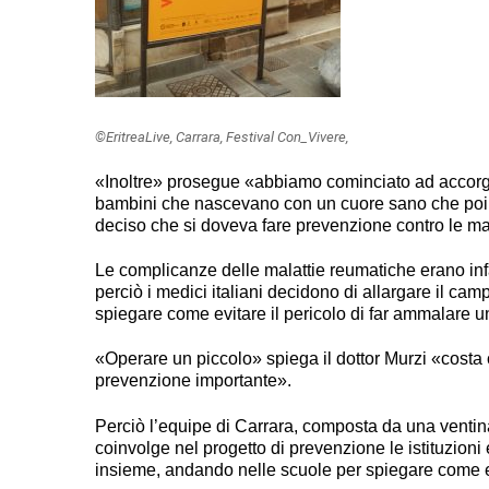
©EritreaLive, Carrara, Festival Con_Vivere,
«Inoltre» prosegue «abbiamo cominciato ad accorger
bambini che nascevano con un cuore sano che poi,
deciso che si doveva fare prevenzione contro le ma
Le complicanze delle malattie reumatiche erano infa
perciò i medici italiani decidono di allargare il ca
spiegare come evitare il pericolo di far ammalare u
«Operare un piccolo» spiega il dottor Murzi «costa 
prevenzione importante».
Perciò l’equipe di Carrara, composta da una ventina d
coinvolge nel progetto di prevenzione le istituzioni 
insieme, andando nelle scuole per spiegare come e