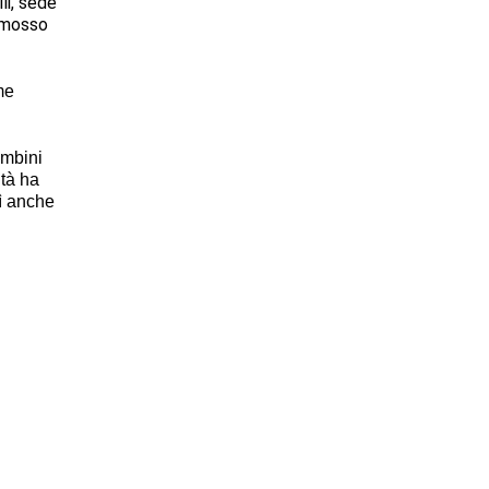
li, sede
romosso
me
ambini
ità ha
ì anche