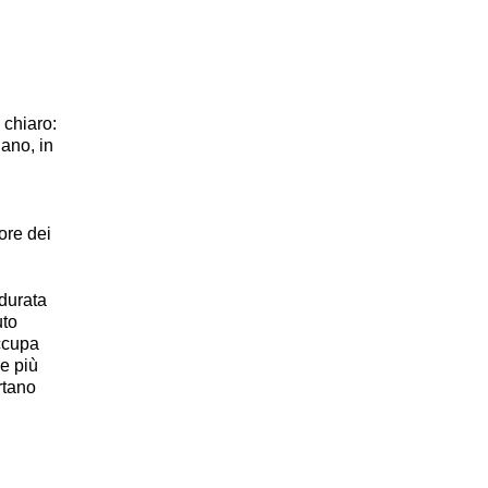
 chiaro:
nano, in
ore dei
 durata
uto
ccupa
 e più
rtano