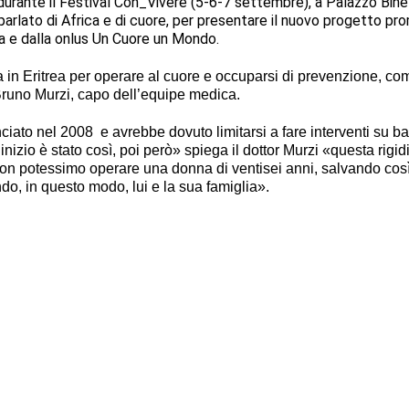
durante il Festival Con_Vivere (5-6-7 settembre), a Palazzo Binel
 è parlato di Africa e di cuore, per presentare il nuovo progetto p
a e dalla onlus Un Cuore un Mondo.
a in Eritrea per operare al cuore e occuparsi di prevenzione, co
 Bruno Murzi, capo dell’equipe medica.
nciato nel 2008 e avrebbe dovuto limitarsi a fare interventi su b
’inizio è stato così, poi però» spiega il dottor Murzi «questa rigid
non potessimo operare una donna di ventisei anni, salvando cos
ndo, in questo modo, lui e la sua famiglia».