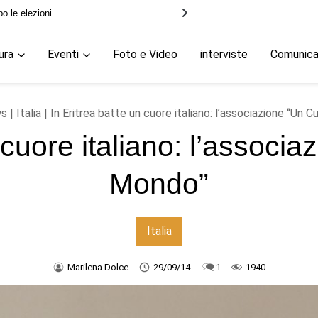
trei
ura
Eventi
Foto e Video
interviste
Comunic
s
|
Italia
| In Eritrea batte un cuore italiano: l’associazione “Un 
n cuore italiano: l’associ
Mondo”
Italia
Marilena Dolce
29/09/14
1
1940