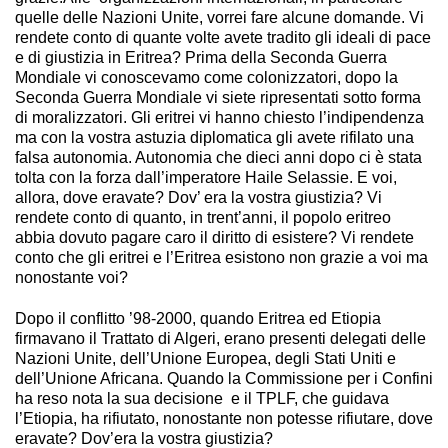
quelle delle Nazioni Unite, vorrei fare alcune domande. Vi
rendete conto di quante volte avete tradito gli ideali di pace
e di giustizia in Eritrea? Prima della Seconda Guerra
Mondiale vi conoscevamo come colonizzatori, dopo la
Seconda Guerra Mondiale vi siete ripresentati sotto forma
di moralizzatori. Gli eritrei vi hanno chiesto l’indipendenza
ma con la vostra astuzia diplomatica gli avete rifilato una
falsa autonomia. Autonomia che dieci anni dopo ci è stata
tolta con la forza dall’imperatore Haile Selassie. E voi,
allora, dove eravate? Dov’ era la vostra giustizia? Vi
rendete conto di quanto, in trent’anni, il popolo eritreo
abbia dovuto pagare caro il diritto di esistere? Vi rendete
conto che gli eritrei e l’Eritrea esistono non grazie a voi ma
nonostante voi?
Dopo il conflitto ’98-2000, quando Eritrea ed Etiopia
firmavano il Trattato di Algeri, erano presenti delegati delle
Nazioni Unite, dell’Unione Europea, degli Stati Uniti e
dell’Unione Africana. Quando la Commissione per i Confini
ha reso nota la sua decisione e il TPLF, che guidava
l’Etiopia, ha rifiutato, nonostante non potesse rifiutare, dove
eravate? Dov’era la vostra giustizia?