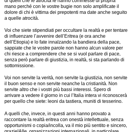
di quelli che le atrocità le hanno commesse di propria
mano perché con le vostre bugie non solo amplificate il
dolore di chi è vittima dei prepotenti ma date anche seguito
a quelle atrocità.
Voi che siete stipendiati per occultare la realtà e per tentare
di influenzare l’avvenire dell’Eritrea (e ora anche
dell’Etiopia) e lo fate innalzando la bandiera della pace,
sappiate che le vostre parole non hanno alcun valore per
chi riesce a comprendere che se si vuol parlare di pace,
senza però parlare di giustizia, in realtà, si sta parlando di
sottomissione.
Voi non servite la verità, non servite la giustizia, non servite
il buon senso e non servite neanche la cristianità. Non
servite altro che i vostri più bassi interessi. Spero di
arrivare a vedere il giorno in cui l’Italia intera vi riconoscerà
per quello che siete: leoni da tastiera, muniti di tesserino.
A quelli che, invece, in questi anni hanno provato a
raccontare la realtà eritrea con onestà intellettuale, senza
opportunismi o copia/incolla, va il mio più sentito e sincero,
grazie!Alle organizzazioni internazionali, in particolare