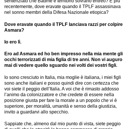
sentenziato che Badme è territorio sovrano eritreo? E più
recentemente, dove eravate quando il TPLF assassinava
nel sonno membri della Difesa Nazionale etiopica?
Dove eravate quando il TPLF lanciava razzi per colpire
Asmara?
Io ero lì.
Ero ad Asmara ed ho ben impresso nella mia mente gli
occhi terrorizzati di mia figlia di tre anni. Non vi auguro
mai di vedere quello sguardo nei volti dei vostri figli.
Io sono cresciuto in Italia, mia moglie è italiana, i miei figli
sono anche italiani e posso quindi dire con certezza che
voi siete il peggio dell’Italia. A voi che è rimasto addosso
l’animo da colonizzatore e che credete di essere nella
posizione giusta per fare la morale a un popolo che vi è
superiore, per moralità, umanità e senso della giustizia,
invito a guardarvi allo specchio.
Sappiate che, almeno dal mio punto di vista, siete peggio