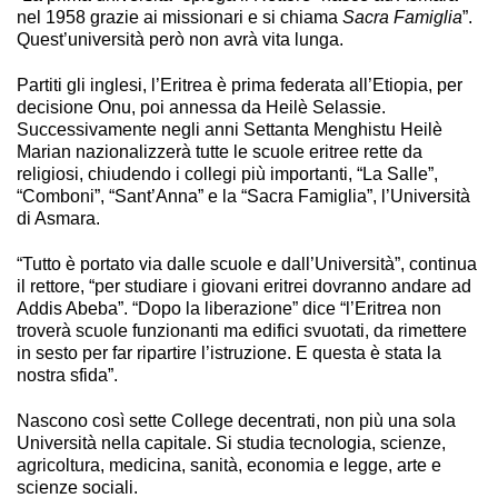
nel 1958 grazie ai missionari e si chiama
Sacra Famiglia
”.
Quest’università però non avrà vita lunga.
Partiti gli inglesi, l’Eritrea è prima federata all’Etiopia, per
decisione Onu, poi annessa da Heilè Selassie.
Successivamente negli anni Settanta Menghistu Heilè
Marian nazionalizzerà tutte le scuole eritree rette da
religiosi, chiudendo i collegi più importanti, “La Salle”,
“Comboni”, “Sant’Anna” e la “Sacra Famiglia”, l’Università
di Asmara.
“Tutto è portato via dalle scuole e dall’Università”, continua
il rettore, “per studiare i giovani eritrei dovranno andare ad
Addis Abeba”. “Dopo la liberazione” dice “l’Eritrea non
troverà scuole funzionanti ma edifici svuotati, da rimettere
in sesto per far ripartire l’istruzione. E questa è stata la
nostra sfida”.
Nascono così sette College decentrati, non più una sola
Università nella capitale. Si studia tecnologia, scienze,
agricoltura, medicina, sanità, economia e legge, arte e
scienze sociali.