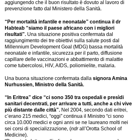
aggiungendo che il buon risultato è dovuto al lavoro di
prevenzione fatto dal Ministero della Sanità.
“Per mortalità infantile e neonatale” continua il dr
Habteab “siamo il paese africano con i migliori
risultati”.
Una situazione positiva confermata dal
raggiungimento dei tre obiettivi sulla salute posti dal
Millennium Development Goal (MDG) bassa mortalità
neonatale e infantile, sicurezza per il parto, diffusione
capillare delle vaccinazioni e abbattimento di malattie
come tubercolosi, HIV, AIDS, poliomielite, malaria.
Una buona situazione confermata dalla
signora Amina
Nurhussien, Ministro della Sanità.
“In Eritrea” dice “ci sono 350 tra ospedali e presìdi
sanitari decentrati, per arrivare a tutti, anche a chi vive
più distante dalle città”.
Nel 2004, secondo dati eritrei,
c’erano 215 medici, “oggi” continua il Ministro “ci sono
circa 10.000 medici e ogni anni se ne laureano molti nei
sei corsi di specializzazione, (
ndr
all’Orotta School of
Medicine).