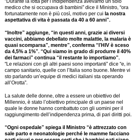
“Durante la lotta per l’indipendenza avevamo un solo
medico che si occupava di bambini” dice il Ministro, “ora
fortunatamente non è più così, motivo per cui
la nostra
aspettativa di vita è passata da 40 a 60 anni”.
“Inoltre” aggiunge, “in questi anni, grazie ai diversi
vaccini, abbiamo debellato molte malattie, la malaria è
quasi scomparsa”, mentre”, conferma “l’HIV è sceso
da 4,5% a 1%”. “Qui siamo in grado di produrre il 40%
dei farmaci” continua “il restante lo importiamo”.
“Le relazioni con gli altri paesi sono importanti” dice “e, in
campo sanitario, quelle con l’Italia sono buone. Mentre vi
sto parlando un’equipe di medici italiani sta operando
all’Orotta”.
La salute delle donne, oltre a essere un obiettivo del
Millennio, è stato l’obiettivo principale di un paese nel
quale le donne hanno combattuto con gli uomini per il
raggiungimento dell’indipendenza prima, di pari diritti poi.
“Ogni ospedale” spiega il Ministro “è attrezzato con
sale parto e neonatologie perché le mamme facciano
parti sicuri e per essere certi che i bambini nati siano