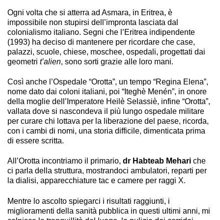
Ogni volta che si atterra ad Asmara, in Eritrea, è
impossibile non stupirsi dell’impronta lasciata dal
colonialismo italiano. Segni che l’Eritrea indipendente
(1993) ha deciso di mantenere per ricordare che case,
palazzi, scuole, chiese, moschee, ospedali, progettati dai
geometri
t’alien
, sono sorti grazie alle loro mani.
Così anche l’Ospedale “Orotta”, un tempo “Regina Elena”,
nome dato dai coloni italiani, poi “Iteghè Menén”, in onore
della moglie dell’Imperatore Heilè Selassiè, infine “Orotta”,
vallata dove si nascondeva il più lungo ospedale militare
per curare chi lottava per la liberazione del paese, ricorda,
con i cambi di nomi, una storia difficile, dimenticata prima
di essere scritta.
All’Orotta incontriamo il primario,
dr Habteab Mehari
che
ci parla della struttura, mostrandoci ambulatori, reparti per
la dialisi, apparecchiature tac e camere per raggi X.
Mentre lo ascolto spiegarci i risultati raggiunti, i
miglioramenti della sanità pubblica in questi ultimi anni, mi