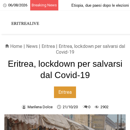
06/08/2026
Breaking News
20 giugno, ricordo dei martiri eritrei
Home
|
News
|
Eritrea
| Eritrea, lockdown per salvarsi dal
Covid-19
Eritrea, lockdown per salvarsi
dal Covid-19
Eritrea
Marilena Dolce
21/10/20
0
2902