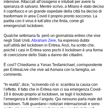
intensive. Attaccati all’ossigeno e intubati per avere la
speranza di salvarsi. Mentre scrivo, a Milano è stato deciso
il coprifuoco e un grande ospedale della città ha deciso di
trasformare in area Covid il proprio pronto soccorso. La
partita con il virus è tutt’altro che finita, come gli
emergenziali lockdown.
Qualche settimana fa però un giornalista eritreo che vive
negli Stati Uniti,
Abraham Zere,
ha espresso dubbi
sull’utilità del lockdown in Eritrea. Anzi, ha scritto che,
poiché i casi in Eritrea sono pochi il lockdown è una forma
di coercizione dello Stato a danno dei cittadini.
È così? Chiediamo a Yonas Tesfamichael, corrispondente
per EritreaLive che vive ad Asmara con la famiglia, un
commento.
“In realtà”, dice, “scrivendo ciò si scambia la causa con
l’effetto. Il fatto che in Eritrea non ci sia emergenza Covid-
19 è dovuto proprio al lockdown, se togli il lockdown
l’emergenza è dietro l’angolo. Qui nessuno parla male del
lockdown. Tutti guardano i notiziari internazionali e sono