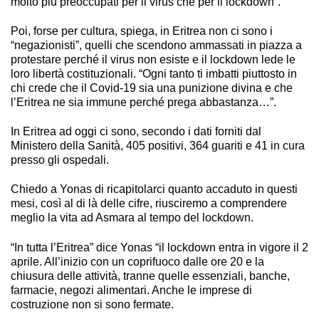
molto più preoccupati per il virus che per il lockdown”.
Poi, forse per cultura, spiega, in Eritrea non ci sono i
“negazionisti”, quelli che scendono ammassati in piazza a
protestare perché il virus non esiste e il lockdown lede le
loro libertà costituzionali. “Ogni tanto ti imbatti piuttosto in
chi crede che il Covid-19 sia una punizione divina e che
l’Eritrea ne sia immune perché prega abbastanza…”.
In Eritrea ad oggi ci sono, secondo i dati forniti dal
Ministero della Sanità, 405 positivi, 364 guariti e 41 in cura
presso gli ospedali.
Chiedo a Yonas di ricapitolarci quanto accaduto in questi
mesi, così al di là delle cifre, riusciremo a comprendere
meglio la vita ad Asmara al tempo del lockdown.
“In tutta l’Eritrea” dice Yonas “il lockdown entra in vigore il 2
aprile. All’inizio con un coprifuoco dalle ore 20 e la
chiusura delle attività, tranne quelle essenziali, banche,
farmacie, negozi alimentari. Anche le imprese di
costruzione non si sono fermate.